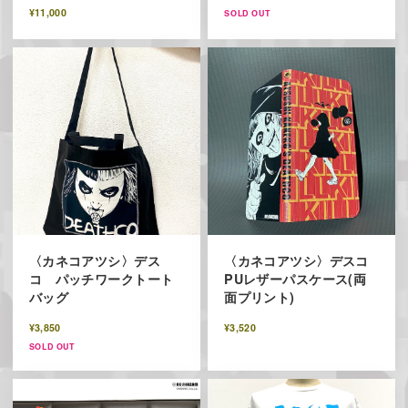
¥11,000
SOLD OUT
〈カネコアツシ〉デス
〈カネコアツシ〉デスコ
コ パッチワークトート
PUレザーパスケース(両
バッグ
面プリント)
¥3,850
¥3,520
SOLD OUT