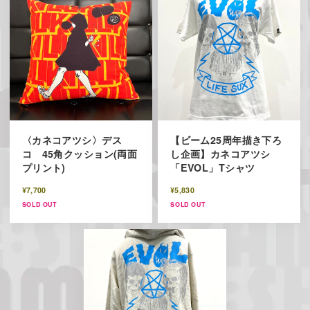
〈カネコアツシ〉デス
【ビーム25周年描き下ろ
コ 45角クッション(両面
し企画】カネコアツシ
プリント)
「EVOL」Tシャツ
¥7,700
¥5,830
SOLD OUT
SOLD OUT