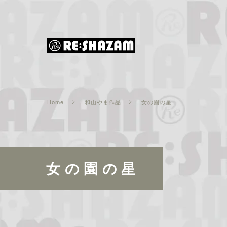
Home
和山やま作品
女の園の星
女の園の星