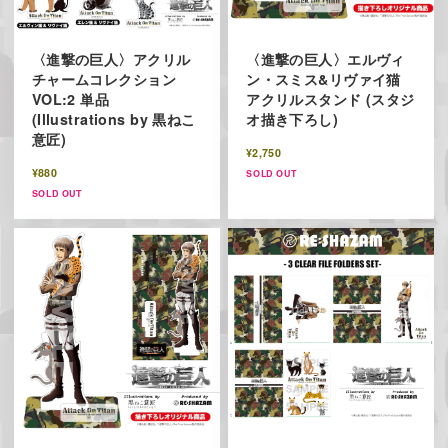
〈進撃の巨人〉アクリル
〈進撃の巨人〉エルヴィ
チャームコレクション
ン・スミス&リヴァイ猫
VOL:2 単品
アクリルスタンド (スタジ
(Illustrations by 黒ねこ
オ描き下ろし)
意匠)
¥2,750
¥880
SOLD OUT
SOLD OUT