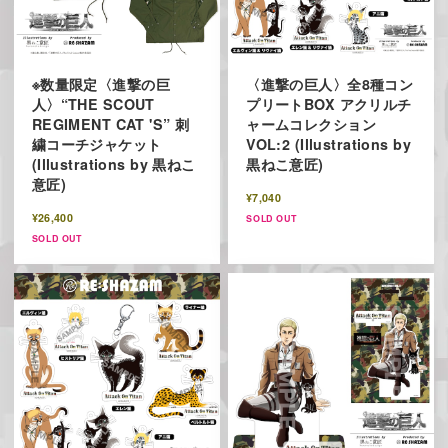
※数量限定〈進撃の巨
〈進撃の巨人〉全8種コン
人〉“THE SCOUT
プリートBOX アクリルチ
REGIMENT CAT 'S” 刺
ャームコレクション
繍コーチジャケット
VOL:2 (Illustrations by
(Illustrations by 黒ねこ
黒ねこ意匠)
意匠)
¥7,040
¥26,400
SOLD OUT
SOLD OUT