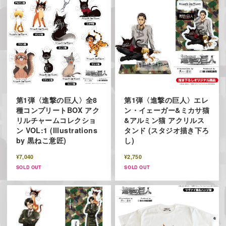
第1弾〈進撃の巨人〉全8
第1弾〈進撃の巨人〉エレ
種コンプリートBOX アク
ン・イェーガー&ミカサ猫
リルチャームコレクショ
&アルミン猫 アクリルス
ン VOL:1 (Illustrations
タンド (スタジオ描き下ろ
by 黒ねこ意匠)
し)
¥7,040
¥2,750
SOLD OUT
SOLD OUT