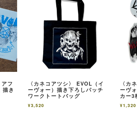
リアフ
〈カネコアツシ〉 EVOL（イ
〈カネ
 描き
ーヴォー）描き下ろしパッチ
ーヴ
ワークトートバッグ
カー3
¥3,520
¥1,320