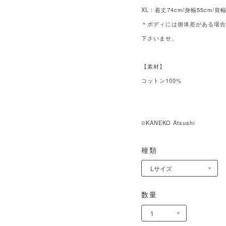
XL：着丈74cm/身幅55cm/肩幅 
＊ボディには個体差がある場
下さいませ。
【素材】
コットン100%
©KANEKO Atsushi
種類
数量