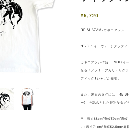
¥5,720
RE:SHAZAM×カネコアツシ
“EVOL”(イーヴォー) グラフ
カネコアツシ作品「EVOL(イ
なる「ノゾミ・アカリ・サク
フィックTシャツが登場。
また、裏面のタグには「RE:SH
ー)」を記念とした特別なタグ
M：着丈68cm/身幅50cm/肩幅 4
L：着丈71cm/身幅52.5cm/肩幅