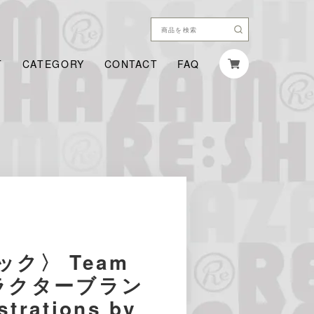
T
CATEGORY
CONTACT
FAQ
ク〉 Team
ラクターブラン
trations by