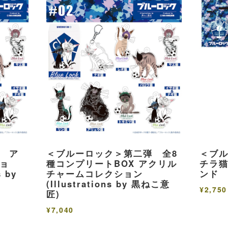
 ア
＜ブルーロック＞第二弾 全8
＜ブ
ョ
種コンプリートBOX アクリル
チラ
s by
チャームコレクション
ンド
(Illustrations by 黒ねこ意
¥2,750
匠)
¥7,040