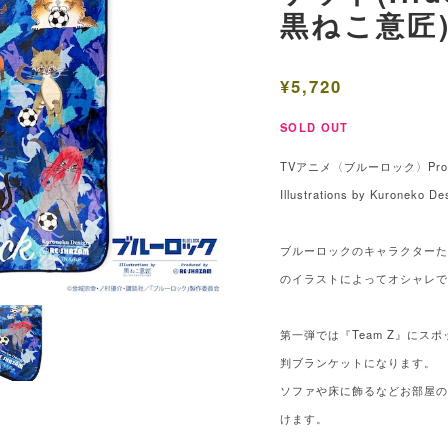
黒ねこ意匠
¥5,720
SOLD OUT
TVアニメ〈ブルーロック〉Produc
Illustrations by Kuroneko De
ブルーロックのキャラクター
のイラストによってオシャレ
第一弾では『Team Z』にス
判ブランケットになります。
ソファや床に飾るなどお部屋
けます。