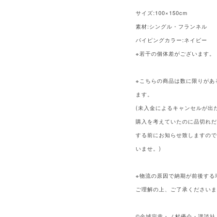
サイズ:100×150cm
素材:シングル・フランネル
パイピングカラー:ネイビー
※若干の個体差がございます。
※こちらの商品は数に限りがあ
ます。
(未入金によるキャンセルが出
購入を考えていたのに品切れ
する前にお知らせ致しますの
いませ。)
※物流の原因で納期が前後する
ご理解の上、ご了承ください
©金城宗幸・ノ村優介・講談社