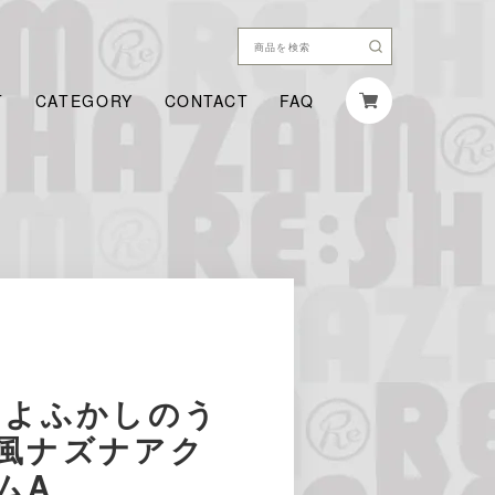
T
CATEGORY
CONTACT
FAQ
 よふかしのう
風ナズナアク
ムA