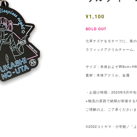
¥1,100
SOLD OUT
七草ナズナをモチーフに、夜
ラフィックアクリルチャーム
サイズ：本体およそW8cm×H8.
素材：本体アクリル、金属
・お届け時期：2023年5月中
※物流の原因で納期が前後する
ご理解の上、ご了承ください
©2022コトヤマ・小学館／「