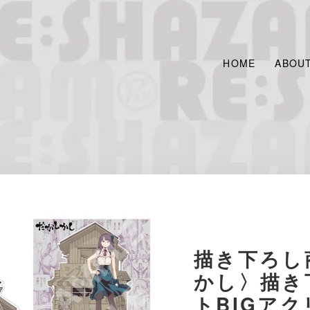
HOME
ABOU
描き下ろし
かし〉描き
トBIGア