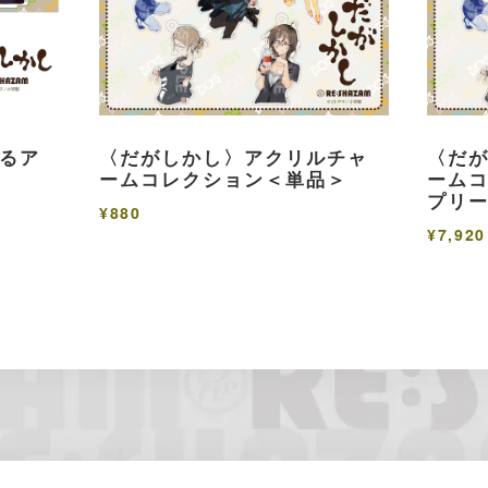
るア
〈だがしかし〉アクリルチャ
〈だ
ームコレクション＜単品＞
ームコ
プリー
¥880
¥7,920