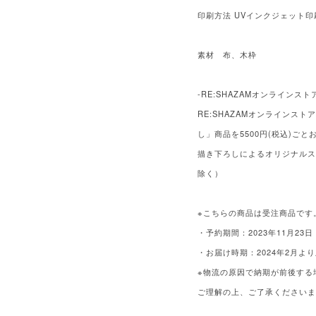
印刷方法 UVインクジェット印
素材 布、木枠
-RE:SHAZAMオンラインスト
RE:SHAZAMオンラインス
し」商品を5500円(税込)ご
描き下ろしによるオリジナルス
除く）
※こちらの商品は受注商品です
・予約期間：2023年11月23日
・お届け時期：2024年2月よ
※物流の原因で納期が前後する
ご理解の上、ご了承ください