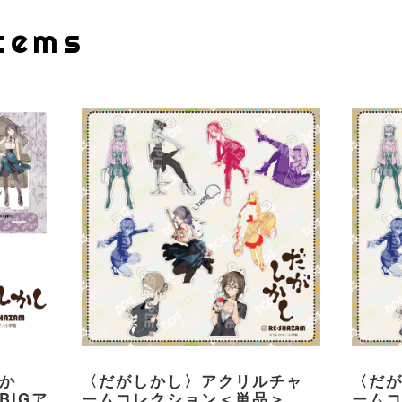
Items
か
〈だがしかし〉アクリルチャ
〈だ
BIGア
ームコレクション＜単品＞
ームコ