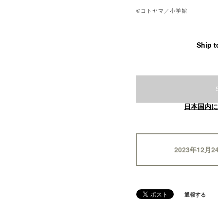
©コトヤマ／小学館
Ship t
日本国内に
2023年12月2
通報する