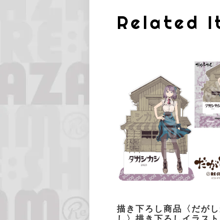
Related 
描き下ろし商品〈だがし
し〉描き下ろしイラスト