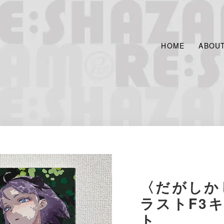
HOME
ABOU
〈だがしか
ラストF3
ト